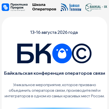
13-16 августа 2026 года
Байкальская конференция операторов связи
Уникальное мероприятие, которое призвано
объединить операторов связи, производителей и
интеграторов в одном из самых красивых мест России.
Принять участие
Программа (Скоро)